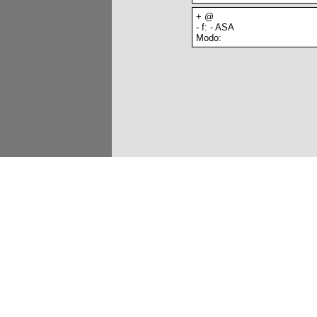
+ @
- f: - ASA
Modo: